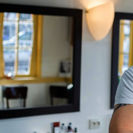
ken.nl/ios/barbershop-