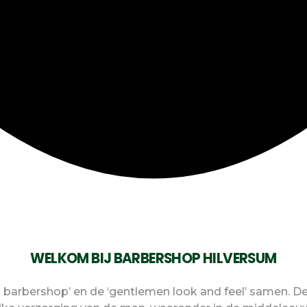
WELKOM BIJ BARBERSHOP HILVERSUM
 barbershop’ en de ‘gentlemen look and feel’ samen. De 