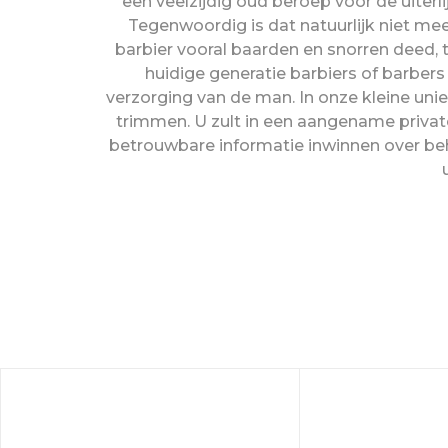
een veelzijdig oud beroep voor de uite
Tegenwoordig is dat natuurlijk niet meer
barbier vooral baarden en snorren deed, 
huidige generatie barbiers of barbers
verzorging van de man. In onze kleine uni
trimmen. U zult in een aangename private
betrouwbare informatie inwinnen over beh