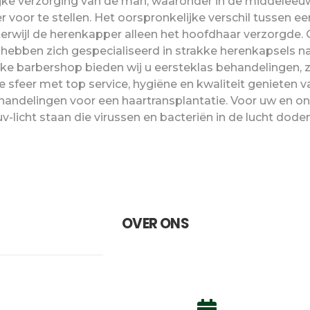
rlijke verzorging van de man, waaronder in de middelee
 voor te stellen. Het oorspronkelijke verschil tussen e
terwijl de herenkapper alleen het hoofdhaar verzorgde.
 hebben zich gespecialiseerd in strakke herenkapsels na
eke barbershop bieden wij u eersteklas behandelingen, 
 sfeer met top service, hygiëne en kwaliteit genieten 
andelingen voor een haartransplantatie. Voor uw en onz
uv-licht staan die virussen en bacteriën in de lucht doden
OVER ONS